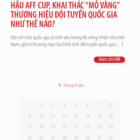
HẬU AFF CUP, KHAI THÁC “MỎ VÀNG”
THƯƠNG HIỆU ĐỘI TUYỂN QUỐC GIA
NHƯ THẾ NÀO?
Đối với một quốc gia có tình yêu bóng đá nồng nhiệt như Việt
Nam, giá trị thương mại của hình ảnh đội tuyển quốc gia
[…]
Xem chi tiết
Trang trước
1
2
3
4
5
6
7
8
9
10
11
12
13
14
15
16
17
18
19
20
21
22
23
24
25
26
27
28
29
30
31
32