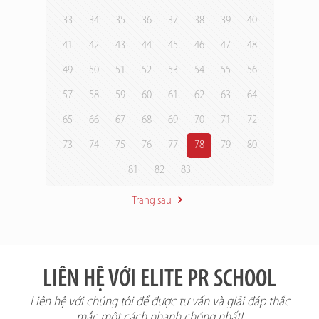
33
34
35
36
37
38
39
40
41
42
43
44
45
46
47
48
49
50
51
52
53
54
55
56
57
58
59
60
61
62
63
64
65
66
67
68
69
70
71
72
73
74
75
76
77
78
79
80
81
82
83
Trang sau
LIÊN HỆ VỚI ELITE PR SCHOOL
Liên hệ với chúng tôi để được tư vấn và giải đáp thắc
mắc một cách nhanh chóng nhất!