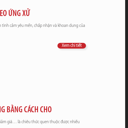
EO ỨNG XỬ
ính tình cảm yêu mến, chấp nhận và khoan dung của
Xem chi tiết
NG BẰNG CÁCH CHO
giảm giá… là chiêu thức quen thuộc được nhiều