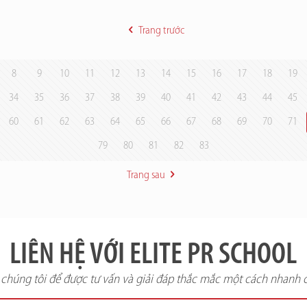
Trang trước
8
9
10
11
12
13
14
15
16
17
18
19
34
35
36
37
38
39
40
41
42
43
44
45
60
61
62
63
64
65
66
67
68
69
70
71
79
80
81
82
83
Trang sau
LIÊN HỆ VỚI ELITE PR SCHOOL
i chúng tôi để được tư vấn và giải đáp thắc mắc một cách nhanh 