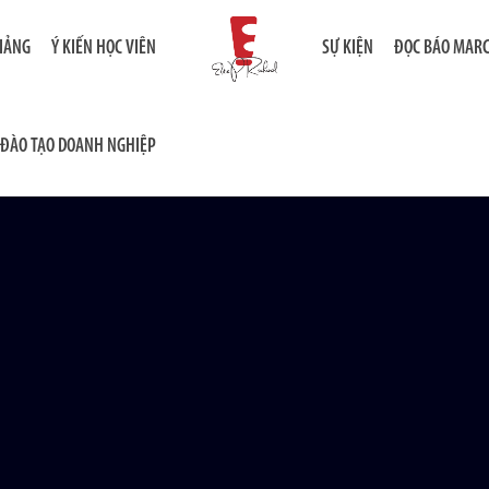
GIẢNG
Ý KIẾN HỌC VIÊN
SỰ KIỆN
ĐỌC BÁO MAR
ĐÀO TẠO DOANH NGHIỆP