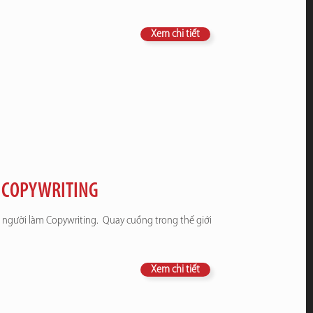
Xem chi tiết
M COPYWRITING
o người làm Copywriting. Quay cuồng trong thế giới
Xem chi tiết