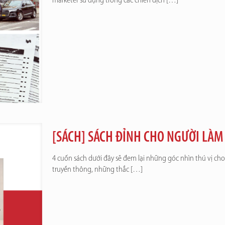
marketer sử dụng trong các chiến dịch
[…]
[SÁCH] SÁCH ĐỈNH CHO NGƯỜI LÀ
4 cuốn sách dưới đây sẽ đem lại những góc nhìn thú vị ch
truyền thông, những thắc
[…]