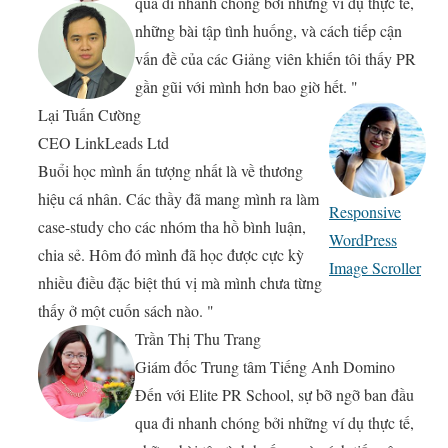
qua đi nhanh chóng bởi những ví dụ thực tế,
những bài tập tình huống, và cách tiếp cận
vấn đề của các Giảng viên khiến tôi thấy PR
gần gũi với mình hơn bao giờ hết. "
Lại Tuấn Cường
CEO LinkLeads Ltd
Buổi học mình ấn tượng nhất là về thương
hiệu cá nhân. Các thầy đã mang mình ra làm
Responsive
case-study cho các nhóm tha hồ bình luận,
WordPress
chia sẻ. Hôm đó mình đã học được cực kỳ
Image Scroller
nhiều điều đặc biệt thú vị mà mình chưa từng
thấy ở một cuốn sách nào. "
Trần Thị Thu Trang
Giám đốc Trung tâm Tiếng Anh Domino
Đến với Elite PR School, sự bỡ ngỡ ban đầu
qua đi nhanh chóng bởi những ví dụ thực tế,