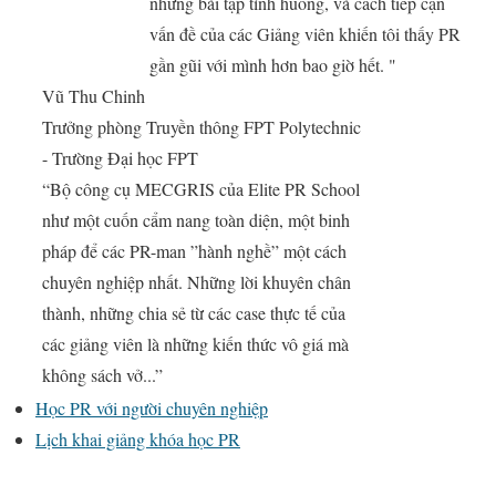
những bài tập tình huống, và cách tiếp cận
vấn đề của các Giảng viên khiến tôi thấy PR
gần gũi với mình hơn bao giờ hết. "
Vũ Thu Chinh
Trưởng phòng Truyền thông FPT Polytechnic
- Trường Đại học FPT
“Bộ công cụ MECGRIS của Elite PR School
như một cuốn cẩm nang toàn diện, một binh
pháp để các PR-man ”hành nghề” một cách
chuyên nghiệp nhất. Những lời khuyên chân
thành, những chia sẻ từ các case thực tế của
các giảng viên là những kiến thức vô giá mà
không sách vở...”
Học PR với người chuyên nghiệp
Lịch khai giảng khóa học PR