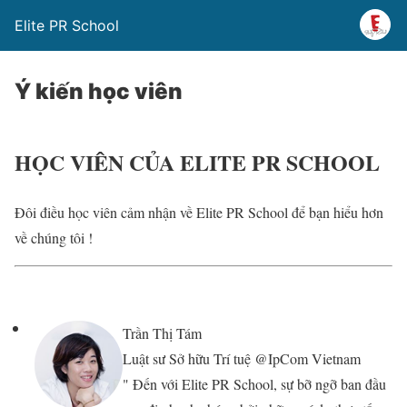
Elite PR School
Ý kiến học viên
HỌC VIÊN CỦA ELITE PR SCHOOL
Đôi điều học viên cảm nhận về
Elite PR School
để bạn hiểu hơn
về chúng tôi !
Trần Thị Tám
Luật sư Sở hữu Trí tuệ @IpCom Vietnam
" Đến với Elite PR School, sự bỡ ngỡ ban đầu