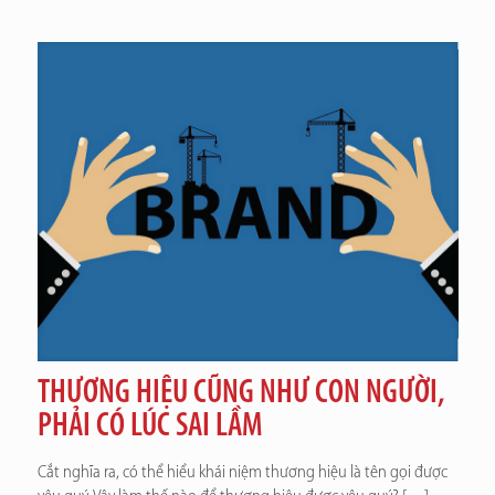
THƯƠNG HIỆU CŨNG NHƯ CON NGƯỜI,
PHẢI CÓ LÚC SAI LẦM
Cắt nghĩa ra, có thể hiểu khái niệm thương hiệu là tên gọi được