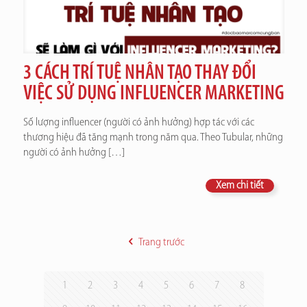
3 CÁCH TRÍ TUỆ NHÂN TẠO THAY ĐỔI
VIỆC SỬ DỤNG INFLUENCER MARKETING
Số lượng influencer (người có ảnh hưởng) hợp tác với các
thương hiệu đã tăng mạnh trong năm qua. Theo Tubular, những
người có ảnh hưởng
[…]
Xem chi tiết
Trang trước
1
2
3
4
5
6
7
8