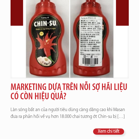
MARKETING DỰA TRÊN NỖI SỢ HÃI LIỆU
CÓ CÒN HIỆU QUẢ?
Làn sóng bất an của người tiêu dùng càng dâng cao khi Masan
đưa ra phản hồi về vụ hơn 18.000 chai tương ớt Chin-su bị
[…]
Xem chi tiết