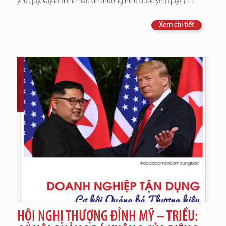
yêu quý. Vậy làm thế nào để thương hiệu được yêu quý?
[…]
Xem chi tiết
HỘI NGHỊ THƯỢNG ĐỈNH MỸ – TRIỀU: