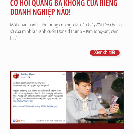
CƠ HỘI QUẢNG BÁ KHÔNG CỦA RIÊNG
DOANH NGHIỆP NÀO!
Một quán bánh cuốn trong con ngõ tại Cầu Giấy đặt tên cho cơ
sở của mình là “Bánh cuốn Donald Trump – Kim Jong-un”, cắm
[…]
Xem chi tiết