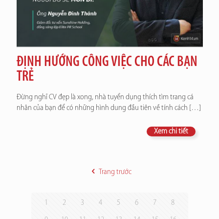
ĐỊNH HƯỚNG CÔNG VIỆC CHO CÁC BẠN
TRẺ
Đừng nghĩ CV đẹp là xong, nhà tuyển dụng thích tìm trang cá
nhân của bạn để có những hình dung đầu tiên về tính cách
[…]
Xem chi tiết
Trang trước
1
2
3
4
5
6
7
8