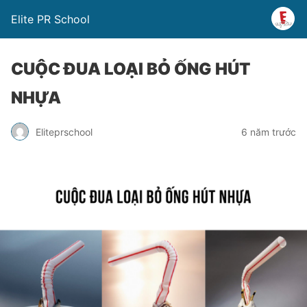
Elite PR School
CUỘC ĐUA LOẠI BỎ ỐNG HÚT
NHỰA
Eliteprschool
6 năm trước