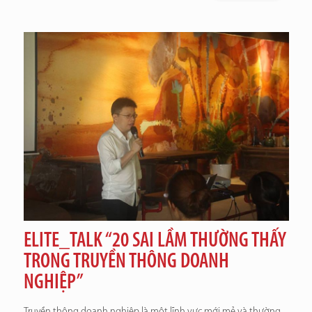
ELITE_TALK “20 SAI LẦM THƯỜNG THẤY
TRONG TRUYỀN THÔNG DOANH
NGHIỆP”
Truyền thông doanh nghiệp là một lĩnh vực mới mẻ và thường