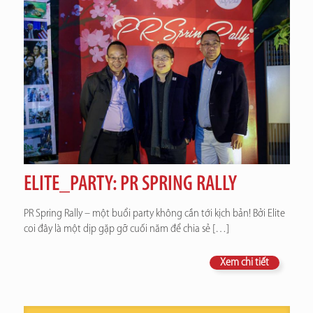
ELITE_PARTY: PR SPRING RALLY
PR Spring Rally – một buổi party không cần tới kịch bản! Bởi Elite
coi đây là một dịp gặp gỡ cuối năm để chia sẻ
[…]
Xem chi tiết