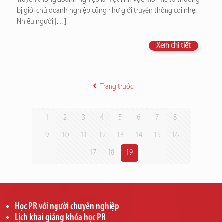
bị giới chủ doanh nghiệp cũng như giới truyền thông coi nhẹ.
Nhiều người
[…]
Xem chi tiết
Trang trước
1
2
3
4
5
6
7
8
9
10
11
12
13
14
15
16
17
18
19
Học PR với người chuyên nghiệp
Lịch khai giảng khóa học PR