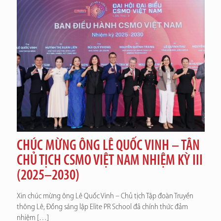
CHÚC MỪNG ÔNG LÊ QUỐC VINH – TÂN
CHỦ TỊCH CSMO VIỆT NAM NHIỆM KỲ III
(2025–2030)
Xin chúc mừng ông Lê Quốc Vinh – Chủ tịch Tập đoàn Truyền
thông Lê, Đồng sáng lập Elite PR School đã chính thức đảm
nhiệm
[…]