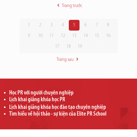
Trang trước
1
2
3
4
5
6
7
8
9
10
11
12
13
14
15
16
17
18
19
Trang sau
Học PR với người chuyên nghiệp
Lịch khai giảng khóa học PR
Lịch khai giảng khóa học đào tạo chuyên nghiệp
Tìm hiểu về hội thảo - sự kiện của Elite PR School