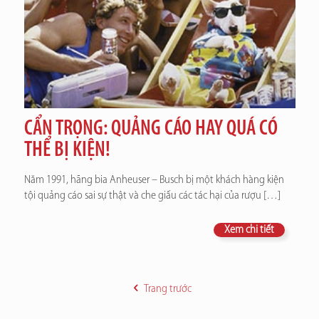
CẨN TRỌNG: QUẢNG CÁO HAY QUÁ CÓ
THỂ BỊ KIỆN!
Năm 1991, hãng bia Anheuser – Busch bị một khách hàng kiện
tội quảng cáo sai sự thật và che giấu các tác hại của rượu
[…]
Xem chi tiết
Trang trước