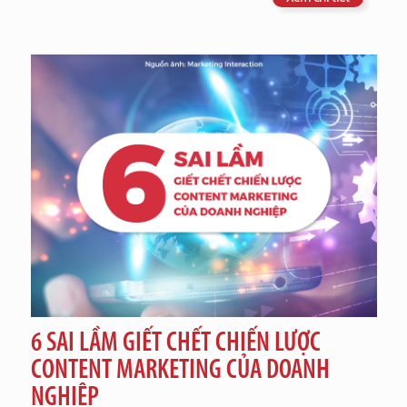
6 SAI LẦM GIẾT CHẾT CHIẾN LƯỢC
CONTENT MARKETING CỦA DOANH
NGHIỆP