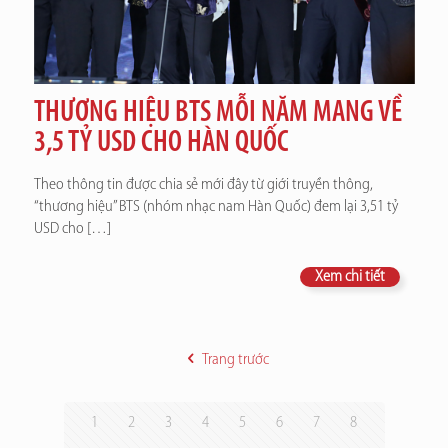
THƯƠNG HIỆU BTS MỖI NĂM MANG VỀ
3,5 TỶ USD CHO HÀN QUỐC
Theo thông tin được chia sẻ mới đây từ giới truyền thông,
“thương hiệu” BTS (nhóm nhạc nam Hàn Quốc) đem lại 3,51 tỷ
USD cho
[…]
Xem chi tiết
Trang trước
1
2
3
4
5
6
7
8