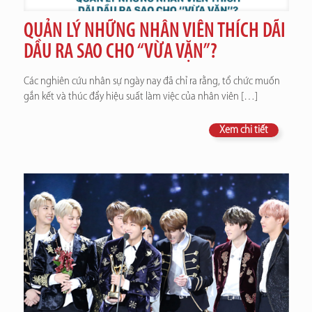
QUẢN LÝ NHỮNG NHÂN VIÊN THÍCH DÃI
DẦU RA SAO CHO “VỪA VẶN”?
Các nghiên cứu nhân sự ngày nay đã chỉ ra rằng, tổ chức muốn
gắn kết và thúc đẩy hiệu suất làm việc của nhân viên
[…]
Xem chi tiết