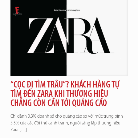
“CỌC ĐI TÌM TRÂU”? KHÁCH HÀNG TỰ
TÌM ĐẾN ZARA KHI THƯƠNG HIỆU
CHẲNG CÒN CẦN TỚI QUẢNG CÁO
Chỉ dành 0.3% doanh số cho quảng cáo so với mức trung bình
3.5% của các đối thủ cạnh tranh, người sáng lập thương hiệu
Zara
[…]