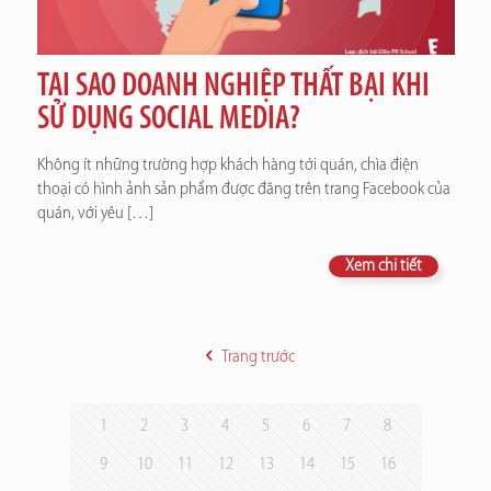
TẠI SAO DOANH NGHIỆP THẤT BẠI KHI
SỬ DỤNG SOCIAL MEDIA?
Không ít những trường hợp khách hàng tới quán, chìa điện
thoại có hình ảnh sản phẩm được đăng trên trang Facebook của
quán, với yêu
[…]
Xem chi tiết
Trang trước
1
2
3
4
5
6
7
8
9
10
11
12
13
14
15
16