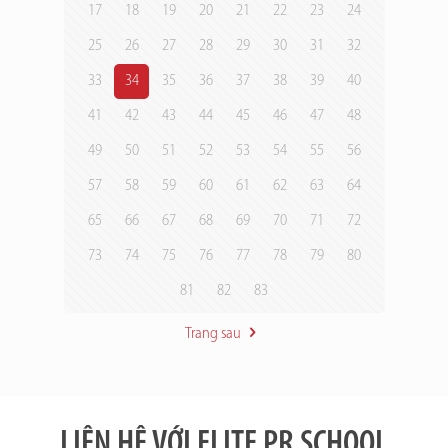
17
18
19
20
21
22
23
24
25
26
27
28
29
30
31
32
33
34
35
36
37
38
39
40
41
42
43
44
45
46
47
48
49
50
51
52
53
54
55
56
57
58
59
60
61
62
63
64
65
66
67
68
69
70
71
72
73
74
75
76
77
78
79
80
81
82
83
Trang sau
LIÊN HỆ VỚI ELITE PR SCHOOL