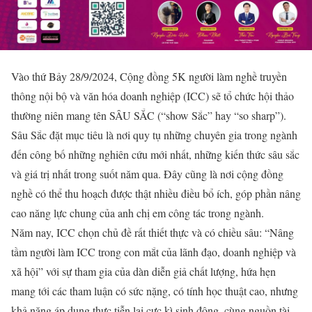
Vào thứ Bảy 28/9/2024, Cộng đồng 5K người làm nghề truyền
thông nội bộ và văn hóa doanh nghiệp (ICC) sẽ tổ chức hội thảo
thường niên mang tên SÂU SẮC (“show Sắc” hay “so sharp”).
Sâu
Sắc đặt mục tiêu là nơi quy tụ những chuyên gia trong ngành
đến công bố những nghiên cứu mới nhất, những kiến thức sâu sắc
và giá trị nhất trong suốt năm qua. Đây cũng là nơi cộng đồng
nghề có thể thu hoạch được thật nhiều điều bổ ích, góp phần nâng
cao năng lực chung của anh chị em công tác trong ngành.
Năm nay, ICC chọn chủ đề rất thiết thực và có chiều sâu: “Nâng
tầm người làm ICC trong con mắt của lãnh đạo, doanh nghiệp và
xã hội” với sự tham gia của dàn diễn giả chất lượng, hứa hẹn
mang tới các tham luận có sức nặng, có tính học thuật cao, nhưng
khả năng áp dụng thực tiễn lại cực kì sinh động, cùng nguồn tài