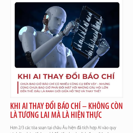
KHI AI THAY ĐỔI BÁO CHÍ – KHÔNG CÒN
LÀ TƯƠNG LAI MÀ LÀ HIỆN THỰC
Hơn 2/3 các tòa soạn tại châu Âu hiện đã tích hợp AI vào quy