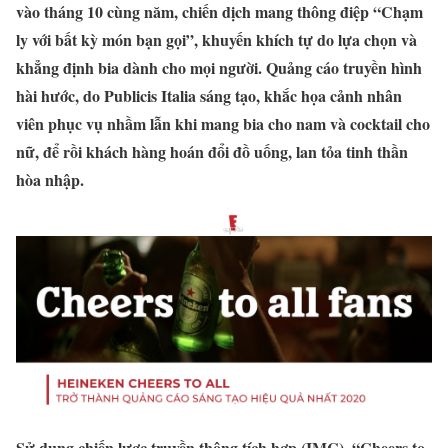
vào tháng 10 cùng năm, chiến dịch mang thông điệp “Chạm
ly với bất kỳ món bạn gọi”, khuyến khích tự do lựa chọn và
khẳng định bia dành cho mọi người. Quảng cáo truyền hình
hài hước, do Publicis Italia sáng tạo, khắc họa cảnh nhân
viên phục vụ nhầm lẫn khi mang bia cho nam và cocktail cho
nữ, để rồi khách hàng hoán đổi đồ uống, lan tỏa tinh thần
hòa nhập.
Sử dụng chiến lược truyền thông tích hợp (IMC), “Cheers to