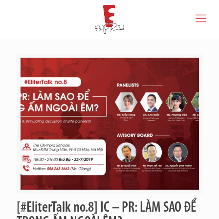
[#EliterTalk no.8] IC – PR: LÀM SAO ĐỂ