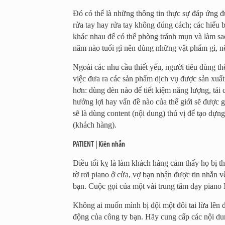
Đó có thể là những thông tin thực sự đáp ứng 
rửa tay hay rửa tay không đúng cách; các hiểu 
khác nhau để có thể phòng tránh mụn và làm sa
năm nào tuổi gì nên dùng những vật phẩm gì, nê
Ngoài các nhu cầu thiết yếu, người tiêu dùng t
việc đưa ra các sản phẩm dịch vụ được sản xuất
hơn: dùng đèn nào để tiết kiệm năng lượng, tái
hưởng lợi hay vấn đề nào của thế giới sẽ được 
sẽ là dùng content (nội dung) thú vị để tạo d
(khách hàng).
PATIENT | Kiên nhẫn
Điều tối kỵ là làm khách hàng cảm thấy họ bị th
tờ rơi piano ở cửa, vợ bạn nhận được tin nhắn
bạn. Cuộc gọi của một vài trung tâm dạy pian
Không ai muốn mình bị đội một đôi tai lừa lên 
động của công ty bạn. Hãy cung cấp các nội dun