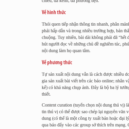
chiều, đa kênh, đa phương tiện.
Về hình thức
Thói quen tiếp nhận thông tin nhanh, phân mảnh 
phải hấp dẫn và trong nhiều trường hợp, bản th
chuộng. Tuy nhiên, bài dài không phải đã “hết đ
hút người đọc về những chủ đề nghiêm túc, phứ
nội dung làm họ quan tâm.
Về phương thức
Tự sản xuất nội dung vẫn là cách được nhiều do
gia sản xuất bài viết trên các báo online; nhân v
kế) có khả năng chụp ảnh. Đây là bộ ba lý tưở
thiết.
Content curation (tuyển chọn nội dung thú vị)
tin thú vị có thể được sao chép lại nguyên văn 
dung (có thể là một công ty xuất bản hoặc đại 
qua báo đẩy vào các group sở thích trên mạng. 