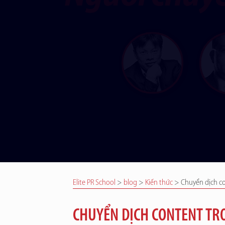
Elite PR School
>
blog
>
Kiến thức
>
Chuyển dịch co
CHUYỂN DỊCH CONTENT TR