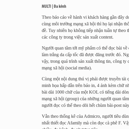
MULTI | Đa kênh
Theo báo cáo về hành vi khách hàng gần đây do
cùng môi trường mạng xã hội thì họ lại nhận thô
đề. Tuy nhiên họ không tiếp nhận tuần tự theo th
các công ty trong việc sản xuất content.
Người quan tâm tới mỹ phẩm có thể đọc bài về c
làm trắng da cấp tốc đã được đăng trước đó. Ng
vậy, trong quá trình sản xuất thông tin, công ty
mạng xã hội (social media).
Cùng một nội dung thú vị phải được truyền tải 
minh họa hấp dẫn trên báo in, 4 ảnh kèm chữ nh
bài dài 1000 chữ của một KOL có tiếng dài dòng
mạng xã hội (group) của những người quan tâm t
người đọc có thể theo dõi hết chùm bài-post nà
Vẫn theo thống kê của Admicro, người tiêu dùn
nhất thiết đọc Afamily mà còn đọc cà phê F. Vậ