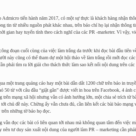
 Admicro tiến hành năm 2017, có một sự thực là khách hàng nhận thôn
ng tin từ nhiều nguồn phát khác nhau, trên báo chí họ lại nhận thông 
ời gian hay tuyến tính theo cách nghĩ của các PR -marketer. Vì vậy, việ
ông đoạn cuối cùng của việc làm trắng da trước khi đọc bài đầu tiên v
ười này cũng có thể tham dự một hội thảo về làm trắng rồi mới đọc các 
 cần phải tìm ra lời giải cho thách thức làm sao kết nối nội dung trên c
qua một trang quảng cáo hay một bài dẫn dắt 1200 chữ trên báo in truyề
ỏ 50 từ với câu đầu “giật gân” được viết in hoa trên Facebook, 4 ảnh c
 trên mạng xã hội nhưng vẫn có ảnh hưởng lớn, một chia sẻ trích từ bài
ới chủ đề này. Chừng ấy vẫn chưa đủ, cần liên kết các bài báo mạng v
y trên những tờ báo họ đọc.
g vẫn đọc các bài có liên quan tới nhau mà không quan tâm đến việc 
y nên tư duy sản xuất nội dung của người làm PR – marketing cần phải