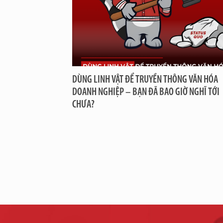
DÙNG LINH VẬT ĐỂ TRUYỀN THÔNG VĂN HÓA
DOANH NGHIỆP – BẠN ĐÃ BAO GIỜ NGHĨ TỚI
CHƯA?