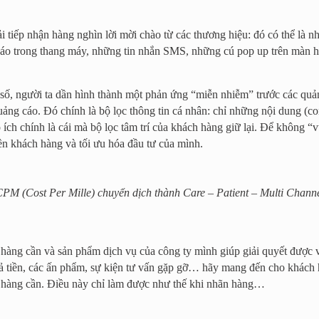
i tiếp nhận hàng nghìn lời mời chào từ các thương hiệu: đó có thể là
 cáo trong thang máy, những tin nhắn SMS, những cú pop up trên màn h
i số, người ta dần hình thành một phản ứng “miễn nhiễm” trước các quản
uảng cáo. Đó chính là bộ lọc thông tin cá nhân: chỉ những nội dung (co
ích chính là cái mà bộ lọc tâm trí của khách hàng giữ lại. Để không “v
ền khách hàng và tối ưu hóa đầu tư của mình.
PM (Cost Per Mille) chuyển dịch thành Care – Patient – Multi Chann
hàng cần và sản phẩm dịch vụ của công ty mình giúp giải quyết được
trả tiền, các ấn phẩm, sự kiện tư vấn gặp gỡ… hãy mang đến cho khách h
h hàng cần. Điều này chỉ làm được như thế khi nhãn hàng…