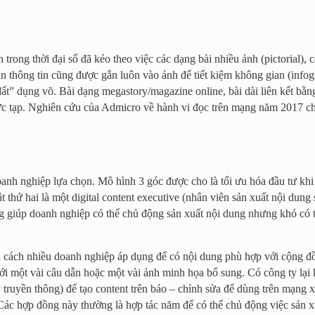
trong thời đại số đã kéo theo việc các dạng bài nhiều ảnh (pictorial), 
ân thông tin cũng được gắn luôn vào ảnh để tiết kiệm không gian (info
ất” dụng võ. Bài dạng megastory/magazine online, bài dài liên kết bằn
c tạp. Nghiên cứu của Admicro về hành vi đọc trên mạng năm 2017 cho
anh nghiệp lựa chọn. Mô hình 3 góc được cho là tối ưu hóa đầu tư khi
ật thứ hai là một digital content executive (nhân viên sản xuất nội dung 
ng giúp doanh nghiệp có thể chủ động sản xuất nội dung nhưng khó c
 là cách nhiều doanh nghiệp áp dụng để có nội dung phù hợp với cộng đ
với một vài câu dẫn hoặc một vài ảnh minh họa bổ sung. Có công ty lại 
lý truyền thông) để tạo content trên báo – chỉnh sửa để dùng trên mạng
Các hợp đồng này thường là hợp tác năm để có thể chủ động việc sản xu