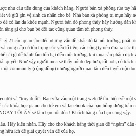
được nhu cầu tiêu dùng của khách hàng. Người bán xà phòng rửa tay h
biết về giữ gìn vệ sinh cá nhân cho bé. Nhà bán xà phòng trị mụn hãy
o để có làn da khỏe mạnh. Người bán đồ phong thủy hãy hướng dẫn khá
n tặng gì cho bạn bè đối tác cũng quan tâm tới phong thủy.
hế kỷ 21 còn quan tâm đến những vấn đề khác đó là môi trường, phát tr
 và cung cấp có tôn trọng các yếu tố trên, các công ty nên đưa ra các 
 chế cái gì để tránh làm tổn hại đến môi trường, khi mua sản phẩm dịch
giải quyết. Như vậy người mua sẽ thấy mình đẹp hơn, tốt hơn, có trác
ựng một community (cộng đồng) những người quan tâm đến tuyến nội du
eo dõi và “truy đuổi”. Bạn vừa vào một trang web để tìm hiểu về một s
 về các khóa học piano cho trẻ em và facebook của bạn bỗng dưng tràn
o NGAY TỐI ẤY sẽ làm bạn nổi đóa ! Khách hàng của bạn cũng vậy.
đầu. Hãy kiên nhẫn. Hãy cho cho khách hàng thời gian để “ngấm” dần cá
g hữu ích để giải quyết vấn đề của họ.