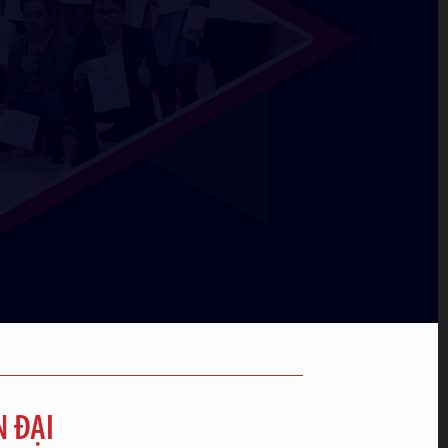
N ĐẠI