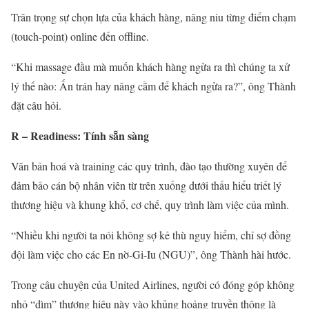
Trân trọng sự chọn lựa của khách hàng, nâng niu từng điểm chạm
(touch-point) online đến offline.
“Khi massage đầu mà muốn khách hàng ngửa ra thì chúng ta xử
lý thế nào: Ấn trán hay nâng cằm để khách ngửa ra?”, ông Thành
đặt câu hỏi.
R – Readiness: Tính sẵn sàng
Văn bản hoá và training các quy trình, đào tạo thường xuyên để
đảm bảo cán bộ nhân viên từ trên xuống dưới thấu hiểu triết lý
thương hiệu và khung khổ, cơ chế, quy trình làm việc của mình.
“Nhiều khi người ta nói không sợ kẻ thù nguy hiểm, chỉ sợ đồng
đội làm việc cho các En nờ-Gi-Iu (NGU)”, ông Thành hài hước.
Trong câu chuyện của United Airlines, người có đóng góp không
nhỏ “dìm” thương hiệu này vào khủng hoảng truyền thông là