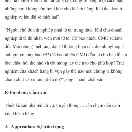
nhất là người Việt Nam rất sáng tạo, cũn
g sẽ bằng mọi cách bán
những con không còn bơi khỏe cho khách hàng. Khi ấy, doanh
nghiệp về lâu dài sẽ thiệt hại”.
“Người chủ doanh nghiệp phải tử tế, trung thực. Khi chủ doanh
nghiệp tử tế thì nhân viên mới tử tế. Có bao nhiêu CMO (Giám
đốc Marketing) biết rằng đại sứ thương hiệu của doanh nghiệp là
anh gửi xe, ông bảo vệ? Có bao nhiêu CMO đầu tư cho bạn lễ tân
biết chào hỏi thế nào và cắt móng tay thế nào cho phù hợp? Trải
nghiệm của khách hàng bị vụn gẫy thế nào nếu chúng ta không
chăm chút vào những điều đó?”, ông Thành chất vấn.
E-Emotion: Cảm xúc
Thiết kế sản phẩm/dịch vụ, truyền thông… cần chạm đến cảm
xúc khách hàng.
A- Appreation: Sự trân trọng