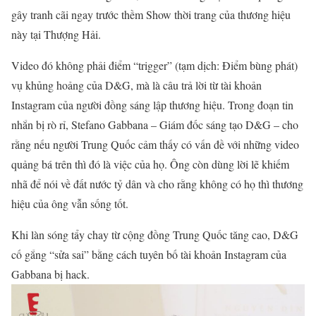
gây tranh cãi ngay trước thềm Show thời trang của thương hiệu
này tại Thượng Hải.
Video đó không phải điểm “trigger” (tạm dịch: Điểm bùng phát)
vụ khủng hoảng của D&G, mà là câu trả lời từ tài khoản
Instagram của ng
ười đồng sáng lập thương hiệu. Trong đoạn tin
nhắn bị rò rỉ, Stefano Gabbana – Giám đốc sáng tạo D&G – cho
rằng nếu người Trung Quốc cảm thấy có vấn đề với những video
quảng bá trên thì đó là việc của họ. Ông còn dùng lời lẽ khiếm
nhã để nói về đất nước tỷ dân và cho rằng không có họ thì thương
hiệu của ông vẫn sống tốt.
Khi làn sóng tẩy chay từ cộng đồng Trung Quốc tăng cao, D&G
cố gắng “sửa sai” bằng cách tuyên bố tài khoản Instagram của
Gabbana bị hack.