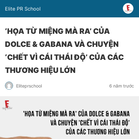
Elite PR School
‘HỌA TỪ MIỆNG MÀ RA’ CỦA
DOLCE & GABANA VÀ CHUYỆN
‘CHẾT VÌ CÁI THÁI ĐỘ’ CỦA CÁC
THƯƠNG HIỆU LỚN
Eliteprschool
6 năm trước