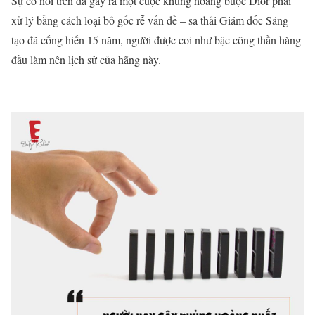
Sự cố nói trên đã gây ra một cuộc khủng hoảng buộc Dior phải
xử lý bằng cách loại bỏ gốc rễ vấn đề – sa thải Giám đốc Sáng
tạo đã cống hiến 15 năm, người được coi như bậc công thần hàng
đầu làm nên lịch sử của hãng này.