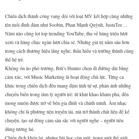
Chiến dịch thành công vang dội với loạt MV kết hợp cùng những
tên tuổi đình đám như Soobin, Phan Mạnh Quỳnh, JustaTee…
Năm nào cũng lọt top trending YouTube, thu về hàng triệu lượt
xem và hàng chục ngàn lượt chia sẻ. Nhưng giá trị nằm sâu hơn
trong cách thương hiệu lắng nghe, thấu hiểu và trưởng thành cùng
thế hệ trẻ.
Không ồn ào phô trương, Biti’s Hunter chọn đi đường dài bằng
cảm xúc, với Music Marketing là hoạt động chủ lực. Từng ca
khúc trong chiến dịch đều mang đậm tính tự sự, phản ánh những
chuyển biến trong tâm lý người trẻ: từ khát khao khám phá, đến
mong muốn được trở về bên gia đình và chính mình. Âm nhạc
không chỉ là phương tiện truyền tải, mà trở thành chất liệu để kể
chuyện, tạo sự đồng cảm sâu sắc với người nghe – người tiêu
dùng tương lai.
Chiến dịch khép lại, nhưng bài học còn mãi: trong một thế giới