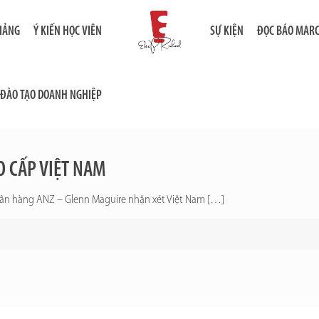
GIẢNG
Ý KIẾN HỌC VIÊN
SỰ KIỆN
ĐỌC BÁO MAR
ĐÀO TẠO DOANH NGHIỆP
 CẤP VIỆT NAM
gân hàng ANZ – Glenn Maguire nhận xét Việt Nam
[…]