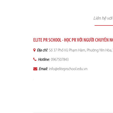
Liên hệ vớ
ELITE PR SCHOOL - HỌC PR VỚI NGƯỜI CHUYÊN 
Địa chỉ:
Số 37 Phố Vũ Phạm Hàm, Phường Yên Hòa, 
Hotline:
0967507843
Email:
info@eliteprschool.edu.vn