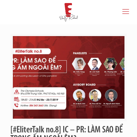
[#EliterTalk no.8] IC – PR: LÀM SAO ĐỂ