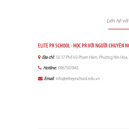
Liên hệ vớ
ELITE PR SCHOOL - HỌC PR VỚI NGƯỜI CHUYÊN 
Địa chỉ:
Số 37 Phố Vũ Phạm Hàm, Phường Yên Hòa, 
Hotline:
0967507843
Email:
info@eliteprschool.edu.vn