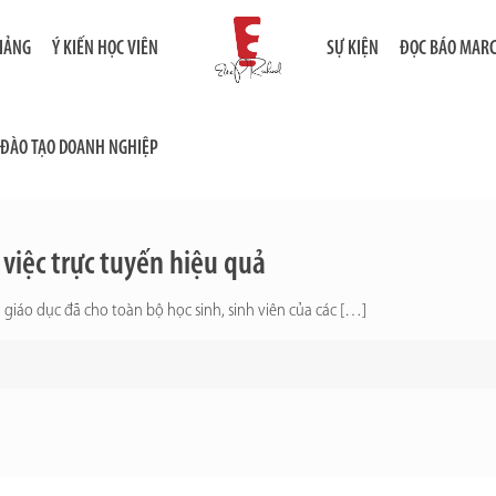
GIẢNG
Ý KIẾN HỌC VIÊN
SỰ KIỆN
ĐỌC BÁO MAR
ĐÀO TẠO DOANH NGHIỆP
việc trực tuyến hiệu quả
 giáo dục đã cho toàn bộ học sinh, sinh viên của các
[…]