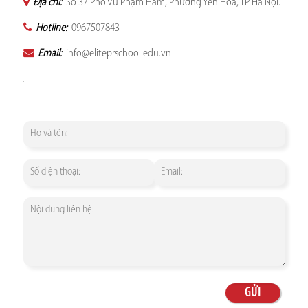
Địa chỉ:
Số 37 Phố Vũ Phạm Hàm, Phường Yên Hòa, TP Hà Nội.
Hotline:
0967507843
Email:
info@eliteprschool.edu.vn