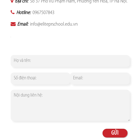
Địa chỉ:
Số 37 Phố Vũ Phạm Hàm, Phường Yên Hòa, TP Hà Nội.
Hotline:
0967507843
Email:
info@eliteprschool.edu.vn