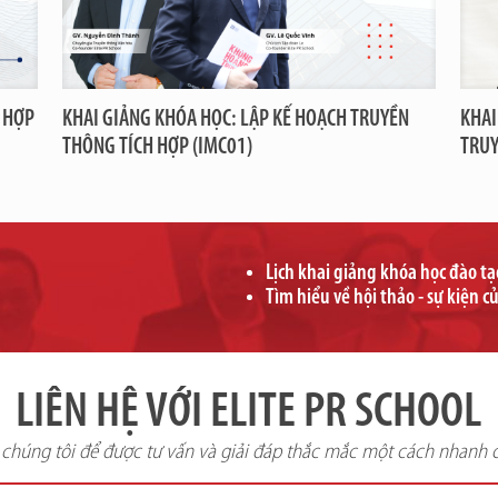
 HỢP
KHAI GIẢNG KHÓA HỌC: LẬP KẾ HOẠCH TRUYỀN
KHAI
THÔNG TÍCH HỢP (IMC01)
TRUY
Lịch khai giảng khóa học đào t
Tìm hiểu về hội thảo - sự kiện c
LIÊN HỆ VỚI ELITE PR SCHOOL
i chúng tôi để được tư vấn và giải đáp thắc mắc một cách nhanh 