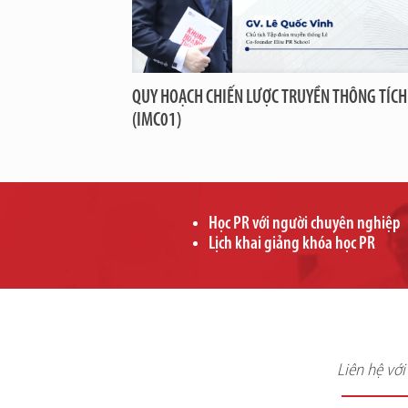
QUY HOẠCH CHIẾN LƯỢC TRUYỀN THÔNG TÍCH
(IMC01)
Học PR với người chuyên nghiệp
Lịch khai giảng khóa học PR
Liên hệ vớ