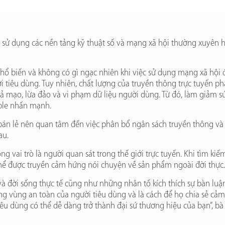
sử dụng các nền tảng kỹ thuật số và mạng xã hội thường xuyên hơn
hổ biến và không có gì ngạc nhiên khi việc sử dụng mạng xã hội đ
tiêu dùng. Tuy nhiên, chất lượng của truyền thông trực tuyến ph
iả mạo, lừa đảo và vi phạm dữ liệu người dùng. Từ đó, làm giảm sú
ple nhấn mạnh.
 bán lẻ nên quan tâm đến việc phân bổ ngân sách truyền thông và ti
au.
g vai trò là người quan sát trong thế giới trực tuyến. Khi tìm ki
 thể được truyền cảm hứng nói chuyện về sản phẩm ngoài đời thực
 và đời sống thực tế cũng như những nhân tố kích thích sự bàn luậ
ng vùng an toàn của người tiêu dùng và là cách để họ chia sẻ cả
tiêu dùng có thể dễ dàng trở thành đại sứ thương hiệu của bạn”, b