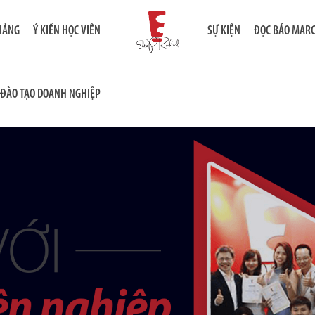
GIẢNG
Ý KIẾN HỌC VIÊN
SỰ KIỆN
ĐỌC BÁO MAR
ĐÀO TẠO DOANH NGHIỆP