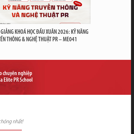
 GIẢNG KHOÁ HỌC ĐẦU XUÂN 2026: KỸ NĂNG
ỀN THÔNG & NGHỆ THUẬT PR – ME041
ạo chuyên nghiệp
ủa Elite PR School
chóng nhất!