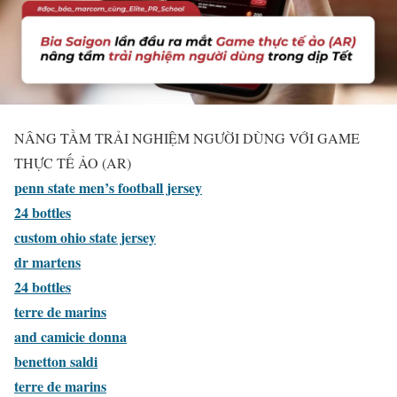
NÂNG TẦM TRẢI NGHIỆM NGƯỜI DÙNG VỚI GAME
THỰC TẾ ẢO (AR)
penn state men’s football jersey
24 bottles
custom ohio state jersey
dr martens
24 bottles
terre de marins
and camicie donna
benetton saldi
terre de marins