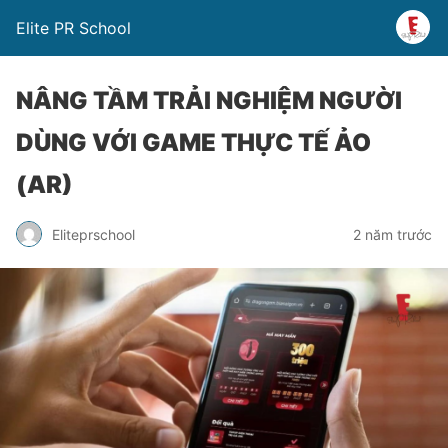
Elite PR School
NÂNG TẦM TRẢI NGHIỆM NGƯỜI
DÙNG VỚI GAME THỰC TẾ ẢO
(AR)
Eliteprschool
2 năm trước