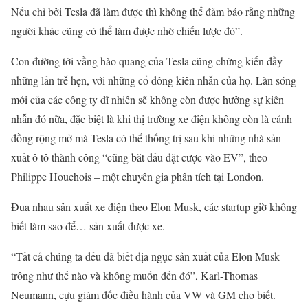
Nếu chỉ bởi Tesla đã làm được thì không thể đảm bảo rằng những
người khác cũng có thể làm được nhờ chiến lược đó”.
Con đường tới vầng hào quang của Tesla cũng chứng kiến đầy
những lần trễ hẹn, với những cổ đông kiên nhẫn của họ. Làn sóng
mới của các công ty dĩ nhiên sẽ không còn được hưởng sự kiên
nhẫn đó nữa, đặc biệt là khi thị trường xe điện không còn là cánh
đồng rộng mở mà Tesla có thể thống trị sau khi những nhà sản
xuất ô tô thành công “cũng bắt đầu đặt cược vào EV”, theo
Philippe Houchois – một chuyên gia phân tích tại London.
Đua nhau sản xuất xe điện theo Elon Musk, các startup giờ không
biết làm sao để… sản xuất được xe.
“Tất cả chúng ta đều đã biết địa ngục sản xuất của Elon Musk
trông như thế nào và không muốn đến đó”, Karl-Thomas
Neumann, cựu giám đốc điều hành của VW và GM cho biết.