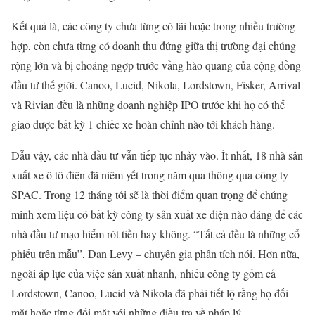
Kết quả là, các công ty chưa từng có lãi hoặc trong nhiều trường
hợp, còn chưa từng có doanh thu đứng giữa thị trường đại chúng
rộng lớn và bị choáng ngợp trước vầng hào quang của cộng đồng
đầu tư thế giới. Canoo, Lucid, Nikola, Lordstown, Fisker, Arrival
và Rivian đều là những doanh nghiệp IPO trước khi họ có thể
giao được bất kỳ 1 chiếc xe hoàn chỉnh nào tới khách hàng.
Dẫu vậy, các nhà đầu tư vẫn tiếp tục nhảy vào. Ít nhất, 18 nhà sản
xuất xe ô tô điện đã niêm yết trong năm qua thông qua công ty
SPAC. Trong 12 tháng tới sẽ là thời điểm quan trọng để chứng
minh xem liệu có bất kỳ công ty sản xuất xe điện nào đáng để các
nhà đầu tư mạo hiểm rót tiền hay không. “Tất cả đều là những cổ
phiếu trên mẫu”, Dan Levy – chuyên gia phân tích nói. Hơn nữa,
ngoài áp lực của việc sản xuất nhanh, nhiều công ty gồm cả
Lordstown, Canoo, Lucid và Nikola đã phải tiết lộ rằng họ đối
mặt hoặc từng đối mặt với những điều tra về pháp lý.