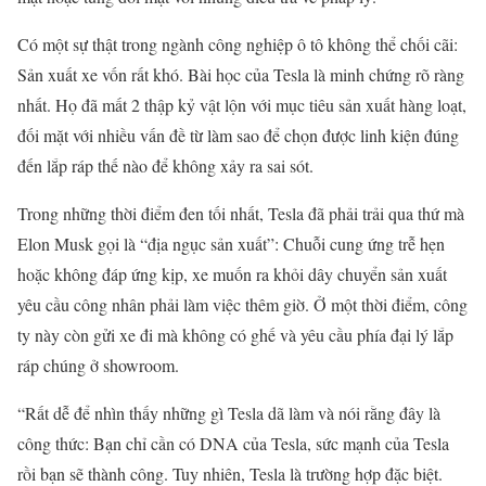
Có một sự thật trong ngành công nghiệp ô tô không thể chối cãi:
Sản xuất xe vốn rất khó. Bài học của Tesla là minh chứng rõ ràng
nhất. Họ đã mất 2 thập kỷ vật lộn với mục tiêu sản xuất hàng loạt,
đối mặt với nhiều vấn đề từ làm sao để chọn được linh kiện đúng
đến lắp ráp thế nào để không xảy ra sai sót.
Trong những thời điểm đen tối nhất, Tesla đã phải trải qua thứ mà
Elon Musk gọi là “địa ngục sản xuất”: Chuỗi cung ứng trễ hẹn
hoặc không đáp ứng kịp, xe muốn ra khỏi dây chuyển sản xuất
yêu cầu công nhân phải làm việc thêm giờ. Ở một thời điểm, công
ty này còn gửi xe đi mà không có ghế và yêu cầu phía đại lý lắp
ráp chúng ở showroom.
“Rất dễ để nhìn thấy những gì Tesla dã làm và nói rằng đây là
công thức: Bạn chỉ cần có DNA của Tesla, sức mạnh của Tesla
rồi bạn sẽ thành công. Tuy nhiên, Tesla là trường hợp đặc biệt.