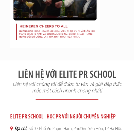
LIÊN HỆ VỚI ELITE PR SCHOOL
Liên hệ với chúng tôi để được tư vấn và giải đáp thắc
mắc một cách nhanh chóng nhất!
ELITE PR SCHOOL - HỌC PR VỚI NGƯỜI CHUYÊN NGHIỆP
Địa chỉ:
Số 37 Phố Vũ Phạm Hàm, Phường Yên Hòa, TP Hà Nội.