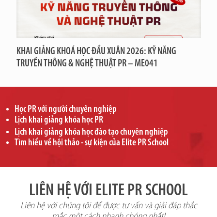
KHAI GIẢNG KHOÁ HỌC ĐẦU XUÂN 2026: KỸ NĂNG
TRUYỀN THÔNG & NGHỆ THUẬT PR – ME041
Học PR với người chuyên nghiệp
Lịch khai giảng khóa học PR
Lịch khai giảng khóa học đào tạo chuyên nghiệp
Tìm hiểu về hội thảo - sự kiện của Elite PR School
LIÊN HỆ VỚI ELITE PR SCHOOL
Liên hệ với chúng tôi để được tư vấn và giải đáp thắc
mắc một cách nhanh chóng nhất!