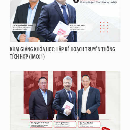
KHAI GIẢNG KHÓA HỌC: LẬP KẾ HOẠCH TRUYỀN THÔNG
TÍCH HỢP (IMC01)