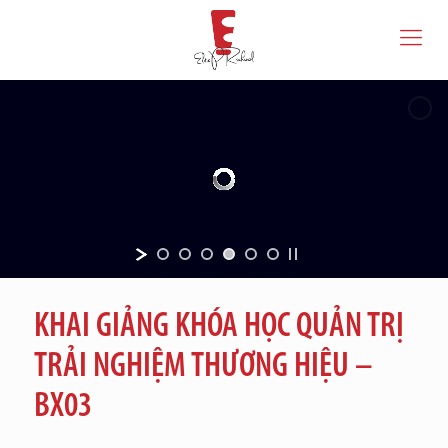
KHAI GIẢNG KHÓA HỌC QUẢN TRỊ
TRẢI NGHIỆM THƯƠNG HIỆU –
BX03