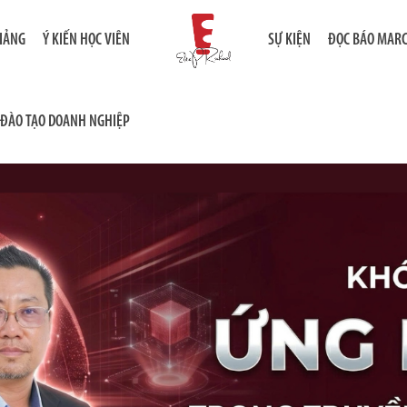
GIẢNG
Ý KIẾN HỌC VIÊN
SỰ KIỆN
ĐỌC BÁO MAR
ĐÀO TẠO DOANH NGHIỆP