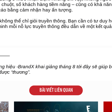
nhấp chuột, số khách hàng tiềm năng – cũng có khả nă
 cáo bằng cảm nhận hay ấn tượng.
không thể chỉ giỏi truyền thông. Bạn cần có tư duy h
minh mỗi nỗ lực truyền thông đều dẫn về một kết quả
———
ng hiệu -BrandX khai giảng tháng 8 tới đây sẽ giúp 
được “thương”.
BÀI VIẾT LIÊN QUAN