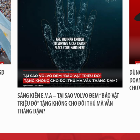
SD
DÙNG
DOAN
CHƯ
SÁNG KIẾN E.V.A – TẠI SAO VOLVO ĐEM “BẢO VẬT
TRIỆU ĐÔ” TẶNG KHÔNG CHO ĐỐI THỦ MÀ VẪN
THẮNG ĐẬM?