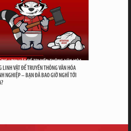
 LINH VẬT ĐỂ TRUYỀN THÔNG VĂN HÓA
H NGHIỆP – BẠN ĐÃ BAO GIỜ NGHĨ TỚI
A?