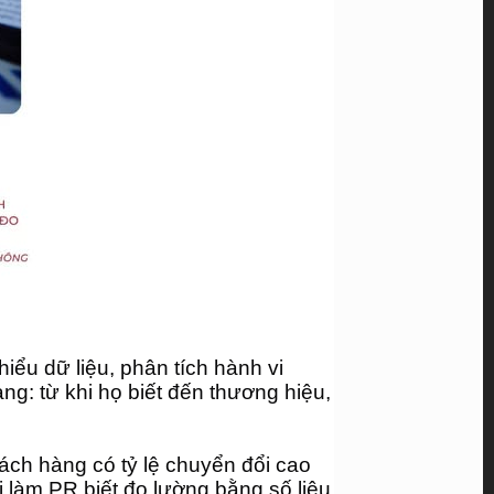
ểu dữ liệu, phân tích hành vi 
g: từ khi họ biết đến thương hiệu, 
ách hàng có tỷ lệ chuyển đổi cao 
làm PR biết đo lường bằng số liệu 