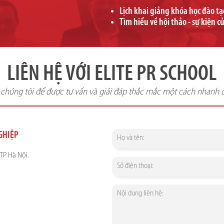
Lịch khai giảng khóa học đào t
Tìm hiểu về hội thảo - sự kiện c
LIÊN HỆ VỚI ELITE PR SCHOOL
i chúng tôi để được tư vấn và giải đáp thắc mắc một cách nhanh 
NGHIỆP
TP Hà Nội.