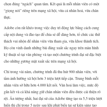
chọn đúng “ngách” quan tâm. Kết quả là mỗi nhân viên có một
“giọng nói” riêng trên mạng xã hội, vừa cá nhân hoá, vừa chân
thực.
Adobe còn rất khéo trong việc duy trì động lực bằng cách cung
cấp nội dung và đào tạo để chia sẻ dễ dàng hơn, tổ chức các thử
thách vui nhộn để nhân viên vừa tham gia, vừa khoe thành tích.
Họ còn vinh danh những bài đăng xuất sắc ngay trên màn hình
kỹ thuật số tại văn phòng và tạo một chương trình đại sứ đặc biệt
cho những gương mặt xuất sắc trên mạng xã hội.
Chỉ trong vài năm, chương trình đã thu hút 900 nhân viên, với
tầm ảnh hưởng xã hội hơn 3 triệu lượt tiếp cận. Trung bình mỗi
nhân viên sở hữu hơn 4.000 kết nối. Văn hoá làm việc, mức độ
gắn kết và cả khả năng giữ chân nhân viên đều được cải thiện rõ
rệt. Ấn tượng nhất, hai đại sứ của Adobe từng tạo ra 5,5 triệu lượt
hiển thị chỉ trong 5 ngày sau khi phát biểu tại sự kiện sáng tạo