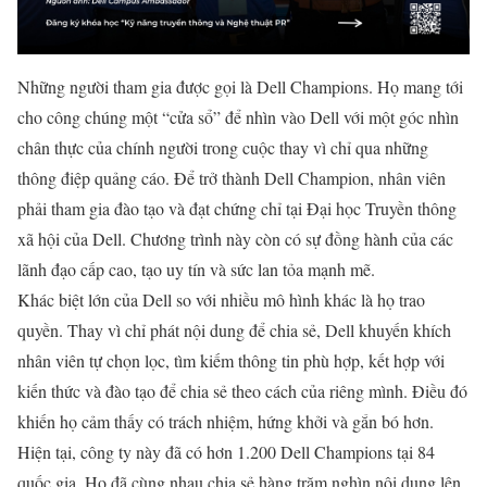
Những người tham gia được gọi là Dell Champions. Họ mang tới
cho công chúng một “cửa sổ” để nhìn vào Dell với một góc nhìn
chân thực của chính người trong cuộc thay vì chỉ qua những
thông điệp quảng cáo. Để trở thành Dell Champion, nhân viên
phải tham gia đào tạo và đạt chứng chỉ tại Đại học Truyền thông
xã hội của Dell. Chương trình này còn có sự đồng hành của các
lãnh đạo cấp cao, tạo uy tín và sức lan tỏa mạnh mẽ.
Khác biệt lớn của Dell so với nhiều mô hình khác là họ trao
quyền. Thay vì chỉ phát nội dung để chia sẻ, Dell khuyến khích
nhân viên tự chọn lọc, tìm kiếm thông tin phù hợp, kết hợp với
kiến thức và đào tạo để chia sẻ theo cách của riêng mình. Điều đó
khiến họ cảm thấy có trách nhiệm, hứng khởi và gắn bó hơn.
Hiện tại, công ty này đã có hơn 1.200 Dell Champions tại 84
quốc gia. Họ đã cùng nhau chia sẻ hàng trăm nghìn nội dung lên