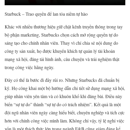
Starbuck – Trao quyền để lan tỏa niềm tự hào
Khác với nhiều thương hiệu giữ chặt kênh truyền thông trong tay
bộ phận marketing, Starbucks chọn cách mở rộng quyền tự do
sáng tạo cho chính nhân viên. Thay vì chỉ chia sẻ nội dung do
công ty sản xuất, họ được khuyến khích tự quản lý tài khoản
mạng xã hội, đăng tải hình ảnh, câu chuyện và trải nghiệm thật
trong công việc hằng ngày.
Đây có thể là bước đi đầy rủi ro. Nhưng Starbucks đã chuẩn bị
kỹ. Họ công khai một bộ hướng dẫn chi tiết sử dụng mạng xã hội,
giúp nhân viên yên tâm và có khuôn khổ khi đăng bài. Điều này
biến “sự tự do” thành “sự tự do có trách nhiệm”. Kết quả là một
đội ngũ nhân viên ngày càng hiểu biết, chuyên nghiệp và tích cực
hơn với chính công việc mình làm. Không chỉ vậy, tỷ lệ nghỉ việc
vốn là một thách thức lớn trong ngành F&B cũng giảm đáng kể.