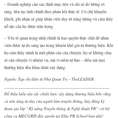
– Doanh nghiệp cần xác định mục tiêu và chỉ số đo lường rõ
ràng, liên tục tinh chỉnh theo phản hồi thực tế. Cơ chế khuyến
khích, ghi nhận sẽ giúp nhân viên duy trì năng lượng và cảm thấy
nỗ lực của họ được trân trọng.
– Yếu tố quan trọng nhất chính là trao quyền thực chất để nhân
viên được tự do sáng tạo trong khuôn khổ giá trị thương hiệu. Khi
họ cảm thấy mình là một phần của câu chuyện, họ sẽ không chia
sẻ câu chuyện vì nhiệm vụ, mà vì niềm tự hào – điều mà mọi
thương hiệu đều khao khát xây dựng.
Nguồn: Tạp chí điện tử Nhà Quản Trị – TheLEADER.
__________________________________________________
Để thấu hiểu sâu sắc chiến lược xây dựng thương hiệu bền vững
và nền tảng tư duy của người làm truyền thông, hãy đăng ký
tham gia lớp “Kỹ năng Truyền thông & Nghệ thuật PR” với bộ
công cụ MECGRIS độc quyền tại Elite PR School bạn nhé!