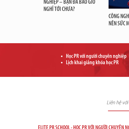
NGHIỆP – BẠN ĐÃ BAO GIỜ
NGHĨ TỚI CHƯA?
CÔNG NGH
NÊN SỨC 
Học PR với người chuyên nghiệp
Lịch khai giảng khóa học PR
Liên hệ vớ
ELITE PR SCHOOL - HỌC PR VỚI NGƯỜI CHUYÊN 