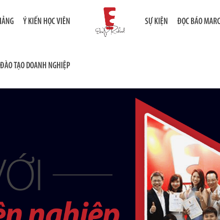
GIẢNG
Ý KIẾN HỌC VIÊN
SỰ KIỆN
ĐỌC BÁO MAR
ĐÀO TẠO DOANH NGHIỆP