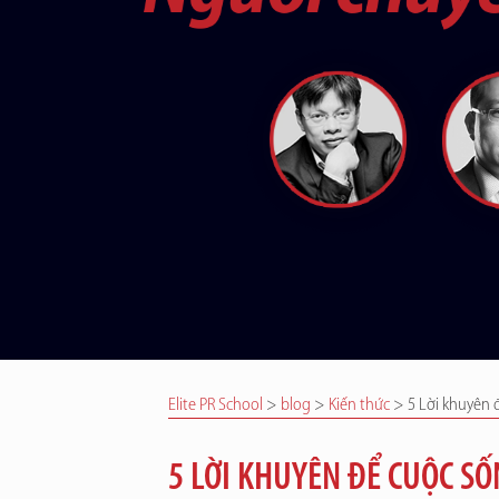
Elite PR School
>
blog
>
Kiến thức
>
5 Lời khuyên 
5 LỜI KHUYÊN ĐỂ CUỘC SỐ