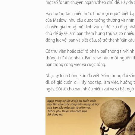
một số forum chuyên ngành/theo chủ đề. Hãy đa 
Hãy tương tác nhiều hơn. Cho mọi người biết b
của Maslow: nhu cầu được tưởng thưởng và nhìn n
chuyên gia trong một lĩnh vực gì đó. Sự công n
chủ đề ấy sẽ làm bạn thêm hứng thú và có nhiều
động lực với bạn và biết đâu, sẽ trở thành “cần câ
Có thư viện hoặc các “rổ phân loại” thông tin/hình
thông tin” khác nhau. Bạn sẽ sở hữu một nguồn th
bạn trong công việc và cuộc sống.
Nhạc sỹ Trịnh Công Sơn đã viết: Sống trong đời số
đi, để gió cuốn đi. Hãy học tập, làm việc, hưởng
ngày. Đời sẽ cho bạn nhiều niềm vui và sự bất ngờ 