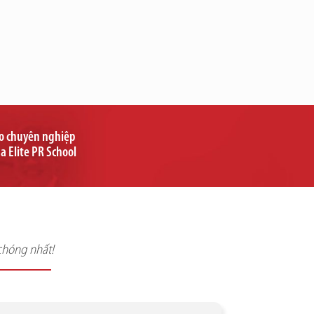
ạo chuyên nghiệp
ủa Elite PR School
chóng nhất!