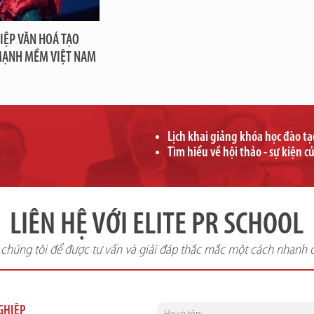
IỆP VĂN HOÁ TẠO
MẠNH MỀM VIỆT NAM
Lịch khai giảng khóa học đào t
Tìm hiểu về hội thảo - sự kiện c
LIÊN HỆ VỚI ELITE PR SCHOOL
i chúng tôi để được tư vấn và giải đáp thắc mắc một cách nhanh 
NGHIỆP