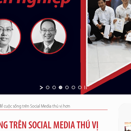
để cuộc sống trên Social Media thú vị hơn
NG TRÊN SOCIAL MEDIA THÚ VỊ