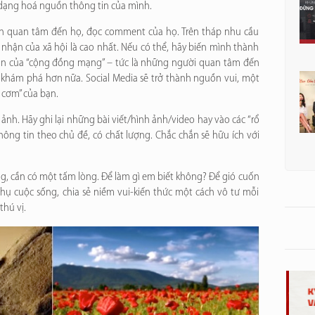
dạng hoá nguồn thông tin của mình.
ạn quan tâm đến họ, đọc comment của họ. Trên tháp nhu cầu
hận của xã hội là cao nhất. Nếu có thể, hãy biến mình thành
hận của “cộng đồng mạng” – tức là những người quan tâm đến
 khám phá hơn nữa. Social Media sẽ trở thành nguồn vui, một
u cơm” của bạn.
 ảnh. Hãy ghi lại những bài viết/hình ảnh/video hay vào các “rổ
ông tin theo chủ đề, có chất lượng. Chắc chắn sẽ hữu ích với
ng, cần có một tấm lòng. Để làm gì em biết không? Để gió cuốn
 thụ cuộc sống, chia sẻ niềm vui-kiến thức một cách vô tư mỗi
thú vị.