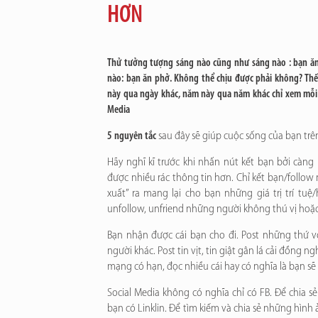
HƠN
Thử tưởng tượng sáng nào cũng như sáng nào : bạn ăn 
nào: bạn ăn phở. Không thể chịu được phải không? Thế
này qua ngày khác, năm này qua năm khác chỉ xem mỗi c
Media
5 nguyên tắc
sau đây sẽ giúp cuộc sống của bạn trên
Hãy nghĩ kĩ trước khi nhấn nút kết bạn bởi càng
được nhiều rác thông tin hơn. Chỉ kết bạn/follo
xuất” ra mang lại cho bạn những giá trị trí tuệ/họ
unfollow, unfriend những người không thú vị hoặc
Bạn nhận được cái bạn cho đi. Post những thứ 
người khác. Post tin vịt, tin giật gân lá cải đồng ng
mạng có hạn, đọc nhiều cái hay có nghĩa là bạn sẽ 
Social Media không có nghĩa chỉ có FB. Để chia sẻ
bạn có Linklin. Để tìm kiếm và chia sẻ những hình