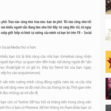
phở. Trưa nào cũng như trưa nào: bạn ăn phở. Tối nào cũng như tối
 mà nhiều người vẫn đang làm như thế đấy: từ sáng đến tối, từ ngày
ướp giết hiếp và hình tự sướng của mình và bạn bè trên FB – Social
 Social Media thú vị hơn:
 nhiều bạn tức là khả năng cửa nhà bạn (timeline) càng nhận
w người bạn thực sự quan tâm đến hoặc nội dung người đó “sản
c thuật/giải trí có giá trị. (hãy lọc friend list của bạn ngay;
 xếp họ vào acquaintances).
vớ vẩn trên tường mình cũng đồng nghĩa ném rác ra cửa nhà
hĩa với tăng view và độ viral cho các thông tin ấy. Thời gian trên
ít đọc những cái vớ vẩn đi.
 bạn còn có Twitter. Để học hỏi và thăng tiến trong công việc
 ảnh thú vị bạn có Pinterest. Để tìm thông tin tham khảo bạn có