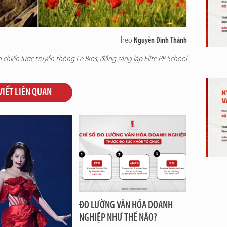
Theo
Nguyễn Đình Thành
 chiến lược truyền thông Le Bros, đồng sáng lập Elite PR School
VIẾT LIÊN QUAN
ĐO LƯỜNG VĂN HÓA DOANH
NGHIỆP NHƯ THẾ NÀO?