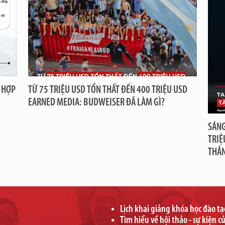
 HỢP
TỪ 75 TRIỆU USD TỔN THẤT ĐẾN 400 TRIỆU USD
EARNED MEDIA: BUDWEISER ĐÃ LÀM GÌ?
SÁNG
TRIỆ
THẮ
Lịch khai giảng khóa học đào t
Tìm hiểu về hội thảo - sự kiện c