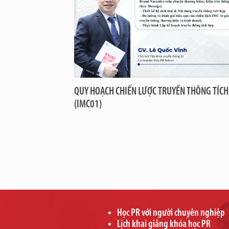
QUY HOẠCH CHIẾN LƯỢC TRUYỀN THÔNG TÍCH
(IMC01)
Học PR với người chuyên nghiệp
Lịch khai giảng khóa học PR