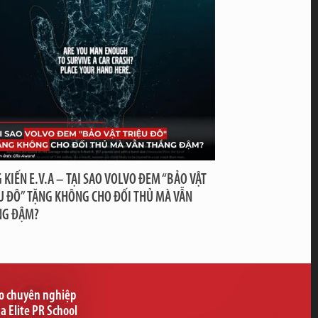
 KIẾN E.V.A – TẠI SAO VOLVO ĐEM “BẢO VẬT
U ĐÔ” TẶNG KHÔNG CHO ĐỐI THỦ MÀ VẪN
NG ĐẬM?
ạo chuyên nghiệp
ủa Elite PR School