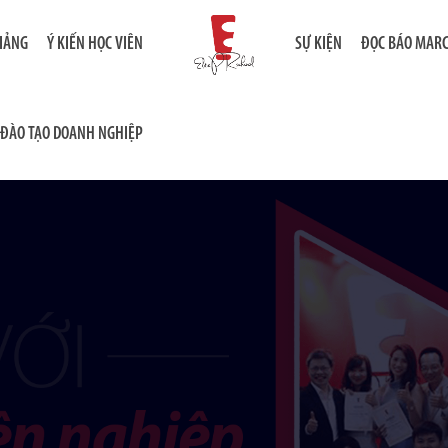
GIẢNG
Ý KIẾN HỌC VIÊN
SỰ KIỆN
ĐỌC BÁO MAR
ĐÀO TẠO DOANH NGHIỆP