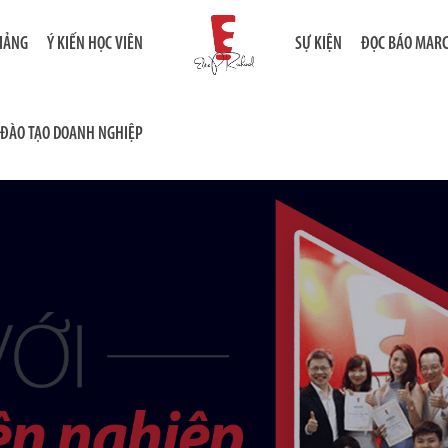
GIẢNG
Ý KIẾN HỌC VIÊN
SỰ KIỆN
ĐỌC BÁO MAR
ĐÀO TẠO DOANH NGHIỆP