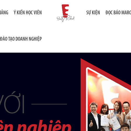
GIẢNG
Ý KIẾN HỌC VIÊN
SỰ KIỆN
ĐỌC BÁO MAR
ĐÀO TẠO DOANH NGHIỆP