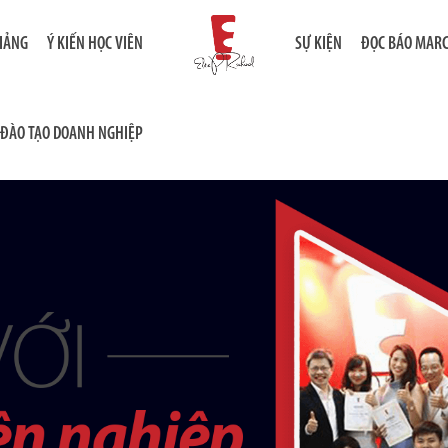
GIẢNG
Ý KIẾN HỌC VIÊN
SỰ KIỆN
ĐỌC BÁO MAR
ĐÀO TẠO DOANH NGHIỆP