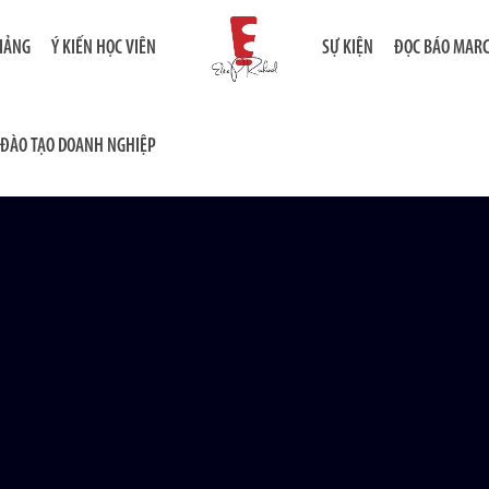
GIẢNG
Ý KIẾN HỌC VIÊN
SỰ KIỆN
ĐỌC BÁO MAR
ĐÀO TẠO DOANH NGHIỆP