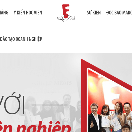
GIẢNG
Ý KIẾN HỌC VIÊN
SỰ KIỆN
ĐỌC BÁO MAR
ĐÀO TẠO DOANH NGHIỆP