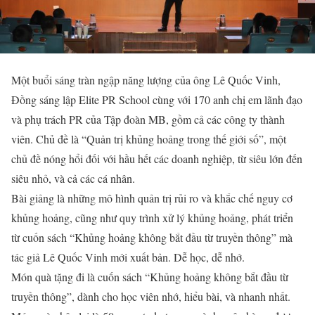
Một buổi sáng tràn ngập năng lượng của ông Lê Quốc Vinh,
Đồng sáng lập Elite PR School cùng với 170 anh chị em lãnh đạo
và phụ trách PR của Tập đoàn MB, gồm cả các công ty thành
viên. Chủ đề là “Quản trị khủng hoảng trong thế giới số”, một
chủ đề nóng hổi đối với hầu hết các doanh nghiệp, từ siêu lớn đến
siêu nhỏ, và cả các cá nhân.
Bài giảng là những mô hình quản trị rủi ro và khắc chế nguy cơ
khủng hoảng, cũng như quy trình xử lý khủng hoảng, phát triển
từ cuốn sách “Khủng hoảng không bắt đầu từ truyền thông” mà
tác giả Lê Quốc Vinh mới xuất bản. Dễ học, dễ nhớ.
Món quà tặng đi là cuốn sách “Khủng hoảng không bắt đầu từ
truyền thông”, dành cho học viên nhớ, hiểu bài, và nhanh nhất.