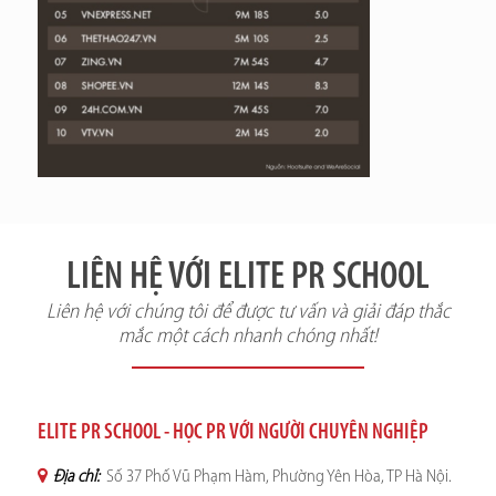
LIÊN HỆ VỚI ELITE PR SCHOOL
Liên hệ với chúng tôi để được tư vấn và giải đáp thắc
mắc một cách nhanh chóng nhất!
ELITE PR SCHOOL - HỌC PR VỚI NGƯỜI CHUYÊN NGHIỆP
Địa chỉ:
Số 37 Phố Vũ Phạm Hàm, Phường Yên Hòa, TP Hà Nội.