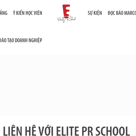
IẢNG
Ý KIẾN HỌC VIÊN
SỰ KIỆN
ĐỌC BÁO MARC
ĐÀO TẠO DOANH NGHIỆP
LIÊN HỆ VỚI ELITE PR SCHOOL