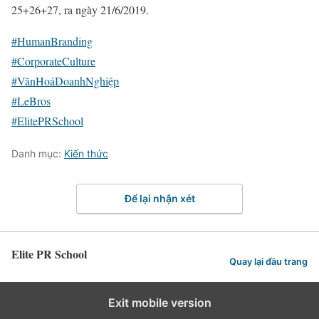
25+26+27, ra ngày 21/6/2019.
#HumanBranding
#CorporateCulture
#VănHoáDoanhNghiệp
#LeBros
#ElitePRSchool
Danh mục:
Kiến thức
Để lại nhận xét
Elite PR School
Quay lại đầu trang
Exit mobile version