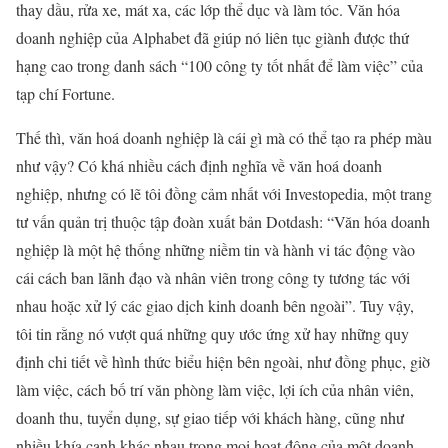
thay dầu, rửa xe, mát xa, các lớp thể dục và làm tóc. Văn hóa
doanh nghiệp của Alphabet đã giúp nó liên tục giành được thứ
hạng cao trong danh sách “100 công ty tốt nhất để làm việc” của
tạp chí Fortune.
Thế thì, văn hoá doanh nghiệp là cái gì mà có thể tạo ra phép màu
như vậy? Có khá nhiều cách định nghĩa về văn hoá doanh
nghiệp, nhưng có lẽ tôi đồng cảm nhất với Investopedia, một trang
tư vấn quản trị thuộc tập đoàn xuất bản Dotdash: “Văn hóa doanh
nghiệp là một hệ thống những niềm tin và hành vi tác động vào
cái cách ban lãnh đạo và nhân viên trong công ty tương tác với
nhau hoặc xử lý các giao dịch kinh doanh bên ngoài”. Tuy vậy,
tôi tin rằng nó vượt quá những quy ước ứng xử hay những quy
định chi tiết về hình thức biểu hiện bên ngoài, như đồng phục, giờ
làm việc, cách bố trí văn phòng làm việc, lợi ích của nhân viên,
doanh thu, tuyển dụng, sự giao tiếp với khách hàng, cũng như
nhiều khía cạnh khác nhau trong mọi hoạt động của một doanh