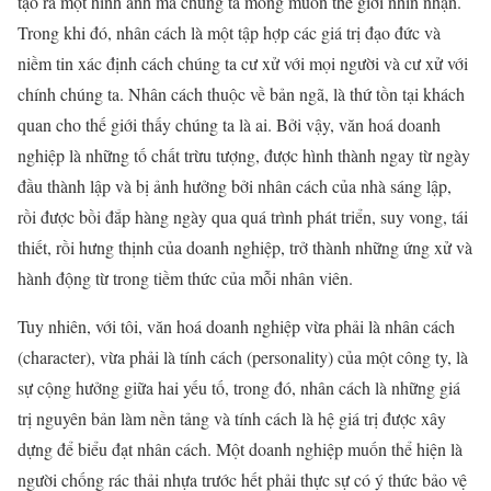
tạo ra một hình ảnh mà chúng ta mong muốn thế giới nhìn nhận.
Trong khi đó, nhân cách là một tập hợp các giá trị đạo đức và
niềm tin xác định cách chúng ta cư xử với mọi người và cư xử với
chính chúng ta. Nhân cách thuộc về bản ngã, là thứ tồn tại khách
quan cho thế giới thấy chúng ta là ai. Bởi vậy, văn hoá doanh
nghiệp là những tố chất trừu tượng, được hình thành ngay từ ngày
đầu thành lập và bị ảnh hưởng bởi nhân cách của nhà sáng lập,
rồi được bồi đắp hàng ngày qua quá trình phát triển, suy vong, tái
thiết, rồi hưng thịnh của doanh nghiệp, trở thành những ứng xử và
hành động từ trong tiềm thức của mỗi nhân viên.
Tuy nhiên, với tôi, văn hoá doanh nghiệp vừa phải là nhân cách
(character), vừa phải là tính cách (personality) của một công ty, là
sự cộng hưởng giữa hai yếu tố, trong đó, nhân cách là những giá
trị nguyên bản làm nền tảng và tính cách là hệ giá trị được xây
dựng để biểu đạt nhân cách. Một doanh nghiệp muốn thể hiện là
người chống rác thải nhựa trước hết phải thực sự có ý thức bảo vệ