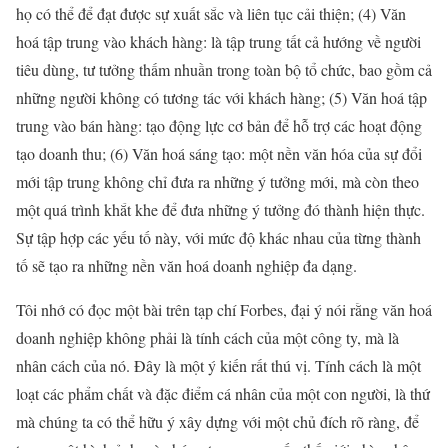
họ có thể để đạt được sự xuất sắc và liên tục cải thiện; (4) Văn
hoá tập trung vào khách hàng: là tập trung tất cả hướng về người
tiêu dùng, tư tưởng thấm nhuần trong toàn bộ tổ chức, bao gồm cả
những người không có tương tác với khách hàng; (5) Văn hoá tập
trung vào bán hàng: tạo động lực cơ bản để hỗ trợ các hoạt động
tạo doanh thu; (6) Văn hoá sáng tạo: một nền văn hóa của sự đổi
mới tập trung không chỉ đưa ra những ý tưởng mới, mà còn theo
một quá trình khắt khe để đưa những ý tưởng đó thành hiện thực.
Sự tập hợp các yếu tố này, với mức độ khác nhau của từng thành
tố sẽ tạo ra những nền văn hoá doanh nghiệp đa dạng.
Tôi nhớ có đọc một bài trên tạp chí Forbes, đại ý nói rằng văn hoá
doanh nghiệp không phải là tính cách của một công ty, mà là
nhân cách của nó. Đây là một ý kiến rất thú vị. Tính cách là một
loạt các phẩm chất và đặc điểm cá nhân của một con người, là thứ
mà chúng ta có thể hữu ý xây dựng với một chủ đích rõ ràng, để