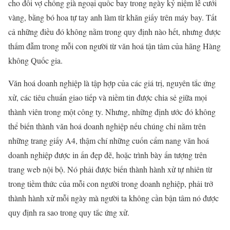
cho đôi vợ chồng già ngoại quốc bay trong ngày kỷ niệm lễ cưới
vàng, bằng bó hoa tự tay anh làm từ khăn giấy trên máy bay. Tất
cả những điều đó không nằm trong quy định nào hết, nhưng được
thấm đẫm trong mỗi con người từ văn hoá tận tâm của hãng Hàng
không Quốc gia.
Văn hoá doanh nghiệp là tập hợp của các giá trị, nguyên tắc ứng
xử, các tiêu chuẩn giao tiếp và niềm tin được chia sẻ giữa mọi
thành viên trong một công ty. Nhưng, những định ước đó không
thể biến thành văn hoá doanh nghiệp nếu chúng chỉ nằm trên
những trang giấy A4, thậm chí những cuốn cẩm nang văn hoá
doanh nghiệp được in ấn đẹp đẽ, hoặc trình bày ấn tượng trên
trang web nội bộ. Nó phải được biến thành hành xử tự nhiên từ
trong tiềm thức của mỗi con người trong doanh nghiệp, phải trở
thành hành xử mỗi ngày mà người ta không cần bận tâm nó được
quy định ra sao trong quy tắc ứng xử.