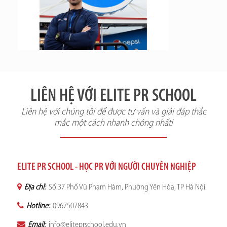
LIÊN HỆ VỚI ELITE PR SCHOOL
Liên hệ với chúng tôi để được tư vấn và giải đáp thắc
mắc một cách nhanh chóng nhất!
ELITE PR SCHOOL - HỌC PR VỚI NGƯỜI CHUYÊN NGHIỆP
Địa chỉ:
Số 37 Phố Vũ Phạm Hàm, Phường Yên Hòa, TP Hà Nội.
Hotline:
0967507843
Email:
info@eliteprschool.edu.vn