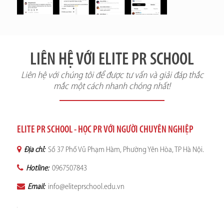
LIÊN HỆ VỚI ELITE PR SCHOOL
Liên hệ với chúng tôi để được tư vấn và giải đáp thắc
mắc một cách nhanh chóng nhất!
ELITE PR SCHOOL - HỌC PR VỚI NGƯỜI CHUYÊN NGHIỆP
Địa chỉ:
Số 37 Phố Vũ Phạm Hàm, Phường Yên Hòa, TP Hà Nội.
Hotline:
0967507843
Email:
info@eliteprschool.edu.vn