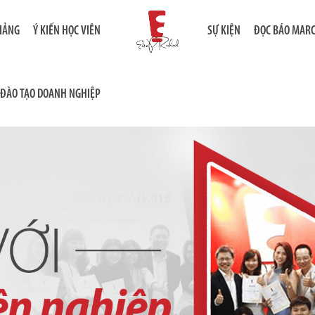
GIẢNG
Ý KIẾN HỌC VIÊN
SỰ KIỆN
ĐỌC BÁO MAR
ĐÀO TẠO DOANH NGHIỆP