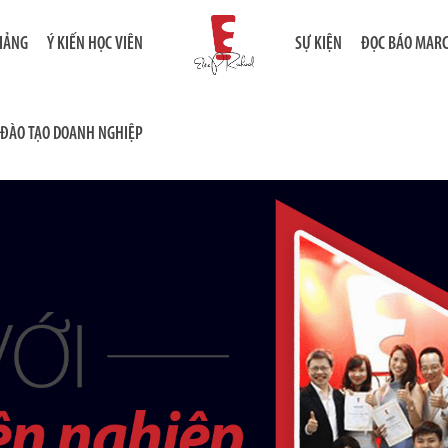
GIẢNG
Ý KIẾN HỌC VIÊN
SỰ KIỆN
ĐỌC BÁO MAR
ĐÀO TẠO DOANH NGHIỆP