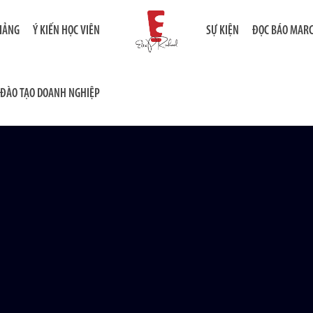
GIẢNG
Ý KIẾN HỌC VIÊN
SỰ KIỆN
ĐỌC BÁO MAR
ĐÀO TẠO DOANH NGHIỆP