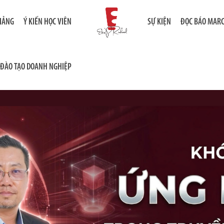
GIẢNG
Ý KIẾN HỌC VIÊN
SỰ KIỆN
ĐỌC BÁO MAR
ĐÀO TẠO DOANH NGHIỆP