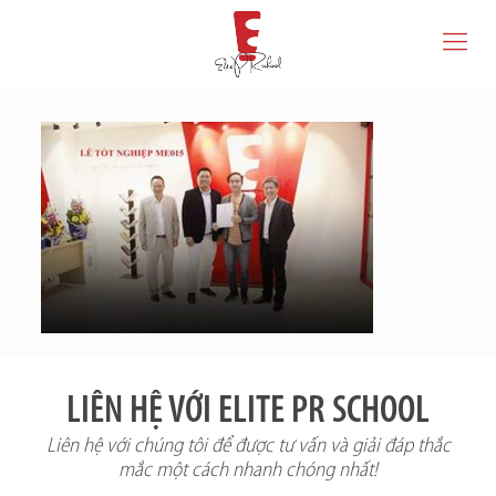
LIÊN HỆ VỚI ELITE PR SCHOOL
Liên hệ với chúng tôi để được tư vấn và giải đáp thắc
mắc một cách nhanh chóng nhất!