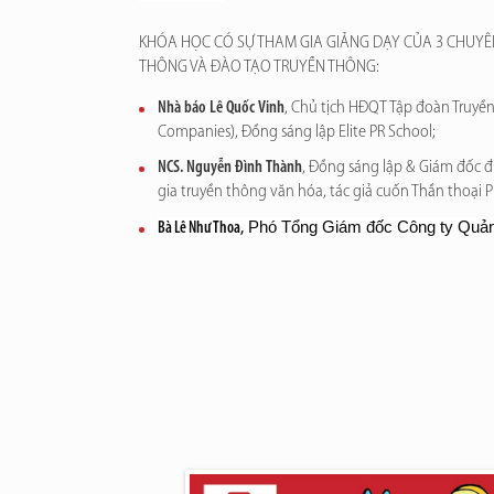
KHÓA
HỌC
CÓ SỰ THAM GIA GIẢNG DẠY CỦA 3 CHUYÊ
THÔNG VÀ ĐÀO TẠO TRUYỀN THÔNG:
Nhà báo Lê Quốc Vinh
, Chủ tịch HĐQT Tập đoàn Truyền
Companies), Đồng sáng lập Elite PR School;
NCS. Nguyễn Đình Thành
, Đồng sáng lập & Giám đốc đ
gia truyền thông văn hóa, tác giả cuốn Thần thoại P
 Phó Tổng Giám đốc Công ty Quảng
Bà Lê Như Thoa,