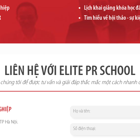
ghiệp
Lịch khai giảng khóa học 
R
Tìm hiểu về hội thảo - sự ki
LIÊN HỆ VỚI ELITE PR SCHOOL
i chúng tôi để được tư vấn và giải đáp thắc mắc một cách nhanh 
NGHIỆP
TP Hà Nội.