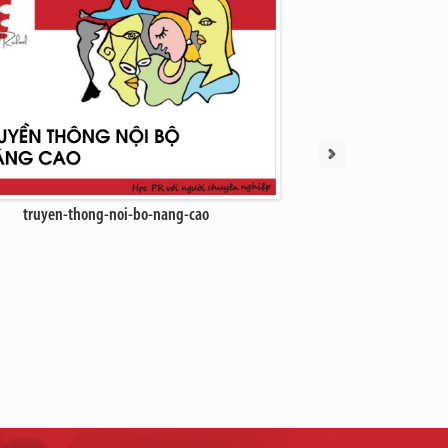
truyen-thong-noi-bo-nang-cao
Xây dựng thương hiệu c