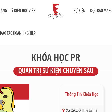
GIẢNG
Ý KIẾN HỌC VIÊN
SỰ KIỆN
ĐỌC BÁO MAR
ĐÀO TẠO DOANH NGHIỆP
KHÓA HỌC PR
QUẢN TRỊ SỰ KIỆN CHUYÊN SÂU
Thông Tin Khóa Học
Địa điểm:
Offline tại Hà