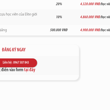
20%
4.320.000 VNĐ
/học vi
cựu học viên của Elite giới
10%
4.860.000 VNĐ
/học vi
giảng
500.000 VNĐ
4.900.000 VNĐ
/học vi
ĐĂNG KÝ NGAY
Liên hệ: 0967 507 843
 điền vào form
tại đây