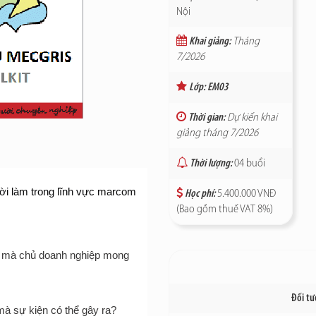
Nội
Khai giảng:
Tháng
7/2026
Lớp: EM03
Thời gian:
Dự kiến khai
giảng tháng 7/2026
Thời lượng:
04 buổi
gười làm trong lĩnh vực marcom 
Học phí:
5.400.000 VNĐ
(Bao gồm thuế VAT 8%)
́ch mà chủ doanh nghiệp mong 
Đối t
à sự kiện có thể gây ra?