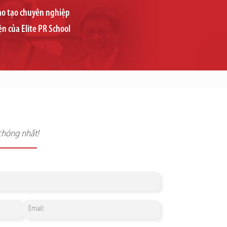
đào tạo chuyên nghiệp
ện của Elite PR School
chóng nhất!