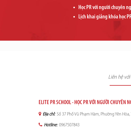
Học PR với người chuyên n
Lịch khai giảng khóa học P
Liên hệ vớ
ELITE PR SCHOOL - HỌC PR VỚI NGƯỜI CHUYÊN 
Địa chỉ:
Số 37 Phố Vũ Phạm Hàm, Phường Yên Hòa, 
Hotline:
0967507843