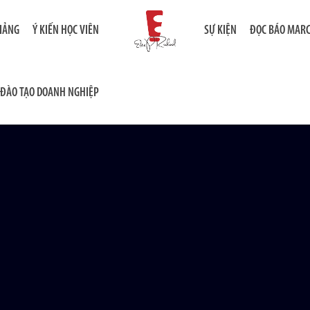
GIẢNG
Ý KIẾN HỌC VIÊN
SỰ KIỆN
ĐỌC BÁO MAR
ĐÀO TẠO DOANH NGHIỆP